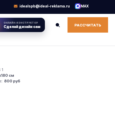
idealspb@ideal-reklama.ru
MAX
ОНЛАЙН-КОНСТРУКТОР
РАССЧИТАТЬ
Сделай дизайн сам
 1
х180 см
е:
800
руб