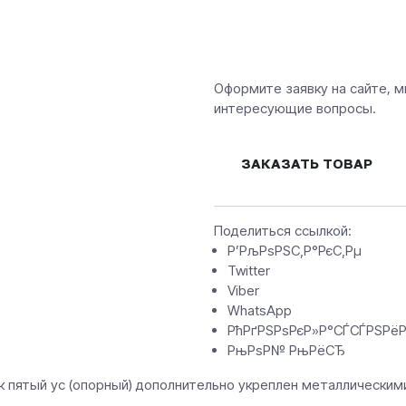
Оформите заявку на сайте, м
интересующие вопросы.
ЗАКАЗАТЬ ТОВАР
Поделиться ссылкой:
Р’РљРѕРЅС‚Р°РєС‚Рµ
Twitter
Viber
WhatsApp
РћРґРЅРѕРєР»Р°СЃСЃРЅРё
РњРѕР№ РњРёСЂ
к пятый ус (опорный) дополнительно укреплен металлически